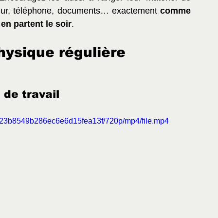
ateur, téléphone, documents… exactement 
comme 
 en partent le soir
.
physique régulière
 de travail
f2b23b8549b286ec6e6d15fea13f/720p/mp4/file.mp4