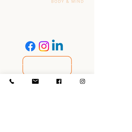
Cameleon, c’est 20 ans
d’expérience
et de satisfaction client dans toute
la France !
Accueil
A propos
Contact
Nos services
Nos réalisations
Un projet ?
Cours Live