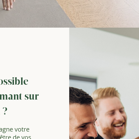
ossible
rmant sur
 ?
gne votre
être de vos