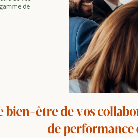
e gamme de
es
e bien-être de vos collabo
de performance e