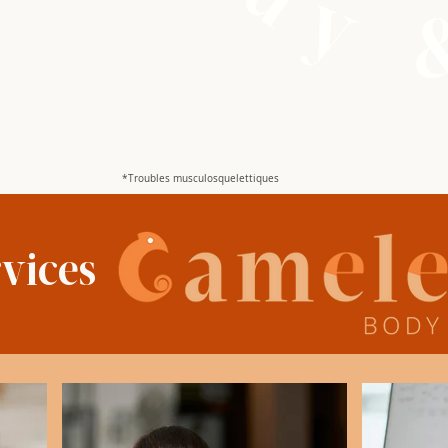
En savo
*Troubles musculosquelettiques
rvices