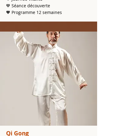
💙 Séance découverte : Séance à la carte
💙 Séance découverte
🧡 Programme 12 semaines : Programme avec
🧡 Programme 12 semaines
1 séance par semaine pendant 12 semaines
💜 Animation : Animation d’une journée encadrée
par un intervenant spécialisé
💚 Journée Vitalité : Journée spéciale composée
de 5 activités au choix
❤️ Atelier : Ateliers et Webinaires
Qi Gong