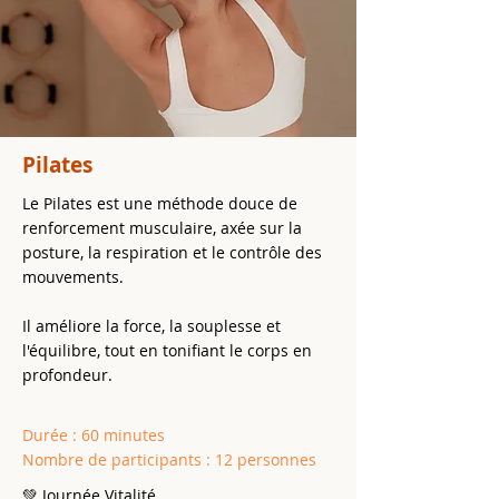
Pilates
Le Pilates est une méthode douce de
renforcement musculaire, axée sur la
posture, la respiration et le contrôle des
mouvements.
Ateliers
Il améliore la force, la souplesse et
Coaching pour développer son bien-être
l'équilibre, tout en tonifiant le corps en
et s'épanouir.
profondeur.
Durée : 60 minutes
Nombre de participants : 12 personnes
Légende des différents types de séances :
💚 Journée Vitalité